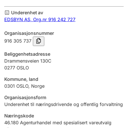
Årsregnskap
Underenhet av
Innsending og forsinkelsesgebyr
EDSBYN AS,
Org.nr 916 242 727
Organisasjonsnummer
Tinglysing
916 305 737
Beliggenhetsadresse
Jeger
Drammensveien 130C
Betaling og jegeravgiftskort
0277
OSLO
Kommune, land
0301
OSLO
,
Norge
Ektepaktveileder
Organisasjonsform
Underenhet til næringsdrivende og offentlig forvaltning
Offentlig sektor
Næringskode
46.180
Agenturhandel med spesialisert vareutvalg