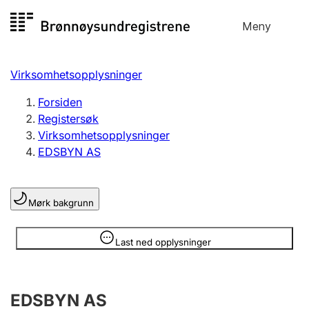
Hopp
Meny
Registersøk
til
Søk
Velg språk
innhold
Virksomhetsopplysninger
Aksjeselskap
Registrere, endre, slette
Forsiden
Registersøk
Virksomhetsopplysninger
Enkeltpersonforetak
EDSBYN AS
Registrere, endre, slette
Mørk bakgrunn
Lag og forening
Registrere, endre, slette
Opplysninger er skjult
Last ned opplysninger
Flere organisasjonsformer
EDSBYN AS