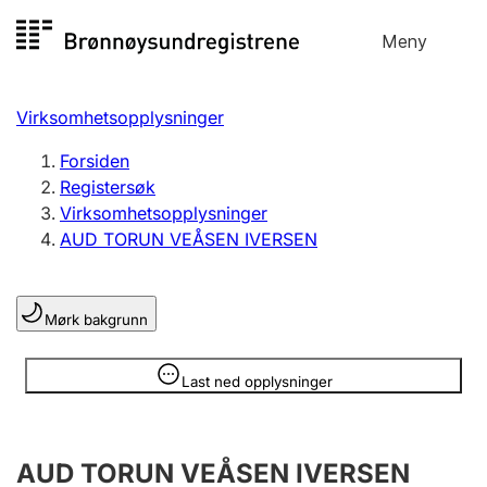
Hopp
Meny
Registersøk
til
Søk
Velg språk
innhold
Virksomhetsopplysninger
Aksjeselskap
Registrere, endre, slette
Forsiden
Registersøk
Virksomhetsopplysninger
Enkeltpersonforetak
AUD TORUN VEÅSEN IVERSEN
Registrere, endre, slette
Mørk bakgrunn
Lag og forening
Registrere, endre, slette
Opplysninger er skjult
Last ned opplysninger
Flere organisasjonsformer
AUD TORUN VEÅSEN IVERSEN