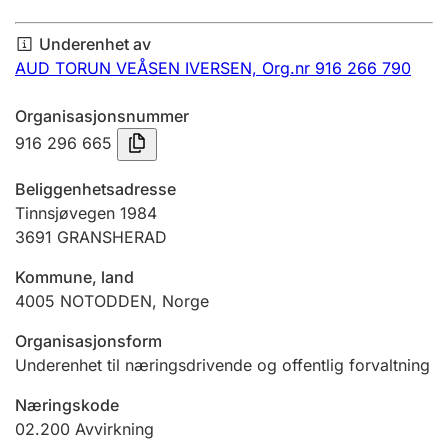
Årsregnskap
Underenhet av
Innsending og forsinkelsesgebyr
AUD TORUN VEÅSEN IVERSEN,
Org.nr 916 266 790
Organisasjonsnummer
Tinglysing
916 296 665
Beliggenhetsadresse
Jeger
Tinnsjøvegen 1984
Betaling og jegeravgiftskort
3691
GRANSHERAD
Kommune, land
4005
NOTODDEN
,
Norge
Ektepaktveileder
Organisasjonsform
Underenhet til næringsdrivende og offentlig forvaltning
Offentlig sektor
Næringskode
02.200
Avvirkning