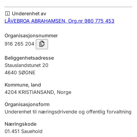
Årsregnskap
Underenhet av
Innsending og forsinkelsesgebyr
LÅVEBROA ABRAHAMSEN,
Org.nr 980 775 453
Organisasjonsnummer
Tinglysing
916 265 204
Beliggenhetsadresse
Jeger
Stauslandstunet 20
Betaling og jegeravgiftskort
4640
SØGNE
Kommune, land
4204
KRISTIANSAND
,
Norge
Ektepaktveileder
Organisasjonsform
Underenhet til næringsdrivende og offentlig forvaltning
Offentlig sektor
Næringskode
01.451
Sauehold