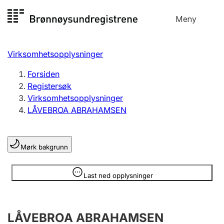
Hopp
Meny
Registersøk
til
Søk
Velg språk
innhold
Virksomhetsopplysninger
Aksjeselskap
Registrere, endre, slette
Forsiden
Registersøk
Virksomhetsopplysninger
Enkeltpersonforetak
LÅVEBROA ABRAHAMSEN
Registrere, endre, slette
Mørk bakgrunn
Lag og forening
Registrere, endre, slette
Opplysninger er skjult
Last ned opplysninger
Flere organisasjonsformer
LÅVEBROA ABRAHAMSEN