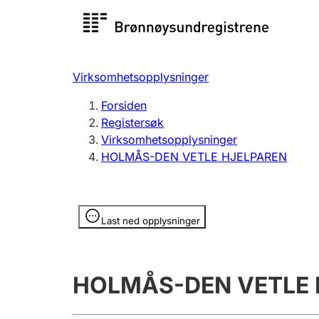
Registersøk
Aksjesel
Registrer
Virksomhetsopplysninger
Lag og forening
Flere
Forsiden
Registrere, endre, slette
organisa
Registersøk
Virksomhetsopplysninger
HOLMÅS-DEN VETLE HJELPAREN
Tinglysing
Jeger
Betaling 
Opplysninger er skjult
Last ned opplysninger
Offentlig sektor
Andre t
HOLMÅS-DEN VETLE 