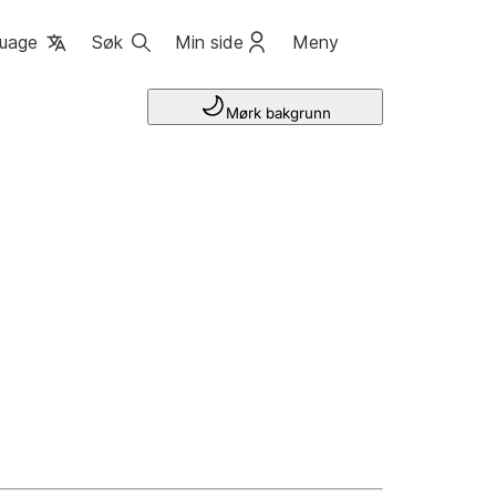
uage
Søk
Min side
Meny
Mørk bakgrunn