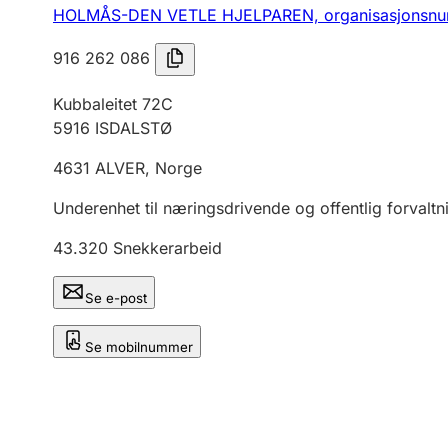
HOLMÅS-DEN VETLE HJELPAREN,
organisasjonsn
916 262 086
Kubbaleitet 72C
5916
ISDALSTØ
4631
ALVER
,
Norge
Underenhet til næringsdrivende og offentlig forvaltn
43.320
Snekkerarbeid
Se e-post
Se mobilnummer