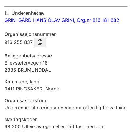
Årsregnskap
Underenhet av
Innsending og forsinkelsesgebyr
GRINI GÅRD HANS OLAV GRINI,
Org.nr 816 181 682
Organisasjonsnummer
Tinglysing
916 255 837
Beliggenhetsadresse
Jeger
Ellevsætervegen 18
Betaling og jegeravgiftskort
2385
BRUMUNDDAL
Kommune, land
3411
RINGSAKER
,
Norge
Ektepaktveileder
Organisasjonsform
Underenhet til næringsdrivende og offentlig forvaltning
Offentlig sektor
Næringskoder
68.200
Utleie av egen eller leid fast eiendom