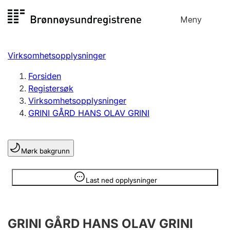
Hopp
Meny
Registersøk
til
Søk
Velg språk
innhold
Virksomhetsopplysninger
Aksjeselskap
Registrere, endre, slette
Forsiden
Registersøk
Virksomhetsopplysninger
Enkeltpersonforetak
GRINI GÅRD HANS OLAV GRINI
Registrere, endre, slette
Mørk bakgrunn
Lag og forening
Registrere, endre, slette
Opplysninger er skjult
Last ned opplysninger
Flere organisasjonsformer
GRINI GÅRD HANS OLAV GRINI