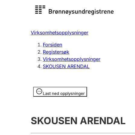
Registersøk
Aksjesel
Registrer
Virksomhetsopplysninger
Lag og forening
Flere
Forsiden
Registrere, endre, slette
organisa
Registersøk
Virksomhetsopplysninger
SKOUSEN ARENDAL
Tinglysing
Jeger
Betaling 
Opplysninger er skjult
Last ned opplysninger
Offentlig sektor
Andre t
SKOUSEN ARENDAL