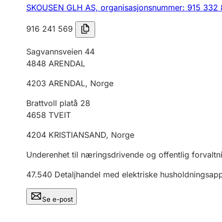
SKOUSEN GLH AS,
organisasjonsnummer: 915 332 
916 241 569
Sagvannsveien 44
4848
ARENDAL
4203
ARENDAL
,
Norge
Brattvoll platå 28
4658
TVEIT
4204
KRISTIANSAND
,
Norge
Underenhet til næringsdrivende og offentlig forvaltn
47.540
Detaljhandel med elektriske husholdningsapp
Se e-post