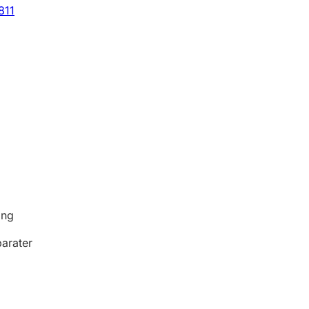
811
ing
arater