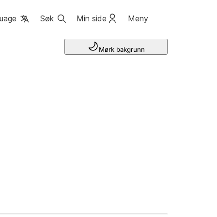
uage
Søk
Min side
Meny
Mørk bakgrunn