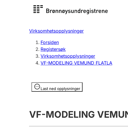
Registersøk
Aksjesel
Registrer
Virksomhetsopplysninger
Lag og forening
Flere
Forsiden
Registrere, endre, slette
organisa
Registersøk
Virksomhetsopplysninger
VF-MODELING VEMUND FLATLA
Tinglysing
Jeger
Betaling 
Opplysninger er skjult
Last ned opplysninger
Offentlig sektor
Andre t
VF-MODELING VEMU