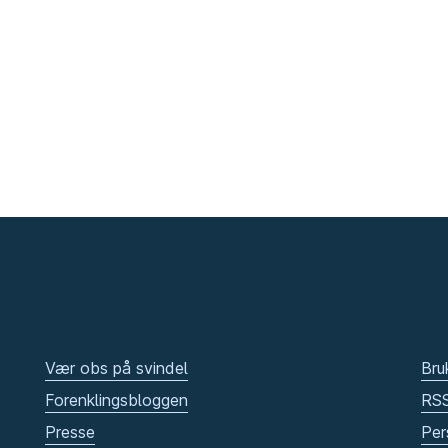
Vær obs på svindel
Bru
Forenklingsbloggen
RS
Presse
Per