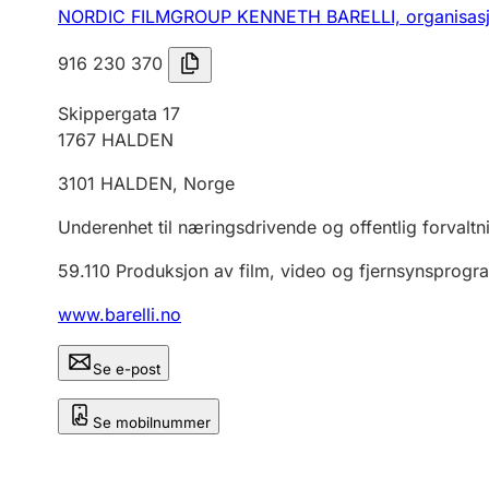
NORDIC FILMGROUP KENNETH BARELLI,
organisa
916 230 370
Skippergata 17
1767
HALDEN
3101
HALDEN
,
Norge
Underenhet til næringsdrivende og offentlig forvaltn
59.110
Produksjon av film, video og fjernsynsprog
www.barelli.no
Se e-post
Se mobilnummer