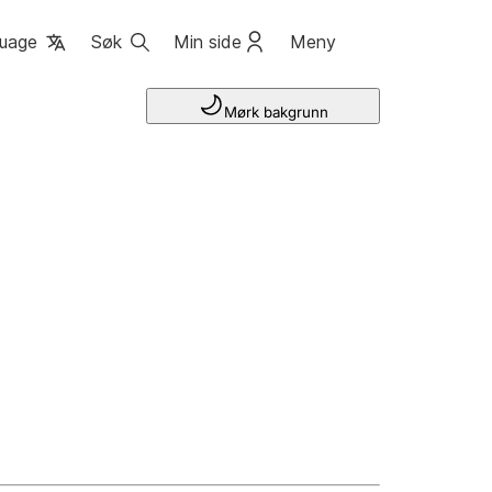
uage
Søk
Min side
Meny
Mørk bakgrunn