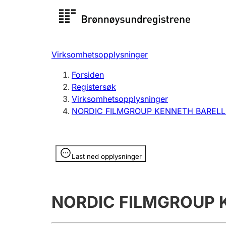
Registersøk
Aksjesel
Registrer
Virksomhetsopplysninger
Lag og forening
Flere
Forsiden
Registrere, endre, slette
organisa
Registersøk
Virksomhetsopplysninger
NORDIC FILMGROUP KENNETH BARELL
Tinglysing
Jeger
Betaling 
Opplysninger er skjult
Last ned opplysninger
Offentlig sektor
Andre t
NORDIC FILMGROUP 