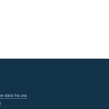
ke data fra oss
S