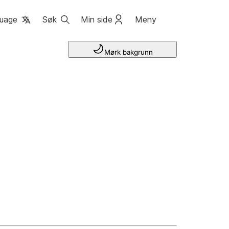
uage
Søk
Min side
Meny
Mørk bakgrunn