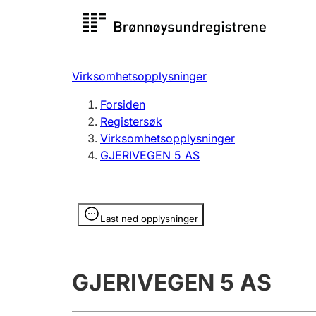
Registersøk
Aksjesel
Registrer
Virksomhetsopplysninger
Lag og forening
Flere
Forsiden
Registrere, endre, slette
organisa
Registersøk
Virksomhetsopplysninger
GJERIVEGEN 5 AS
Tinglysing
Jeger
Betaling 
Opplysninger er skjult
Last ned opplysninger
Offentlig sektor
Andre t
GJERIVEGEN 5 AS