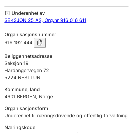
Årsregnskap
Underenhet av
Innsending og forsinkelsesgebyr
SEKSJON 25 AS,
Org.nr 916 016 611
Organisasjonsnummer
Tinglysing
916 192 444
Beliggenhetsadresse
Jeger
Seksjon 19
Betaling og jegeravgiftskort
Hardangervegen 72
5224
NESTTUN
Kommune, land
Ektepaktveileder
4601
BERGEN
,
Norge
Organisasjonsform
Offentlig sektor
Underenhet til næringsdrivende og offentlig forvaltning
Næringskode