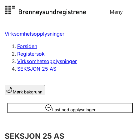
Hopp
Meny
Registersøk
til
Søk
Velg språk
innhold
Virksomhetsopplysninger
Aksjeselskap
Registrere, endre, slette
Forsiden
Registersøk
Virksomhetsopplysninger
Enkeltpersonforetak
SEKSJON 25 AS
Registrere, endre, slette
Mørk bakgrunn
Lag og forening
Registrere, endre, slette
Opplysninger er skjult
Last ned opplysninger
Flere organisasjonsformer
SEKSJON 25 AS