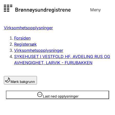
Hopp
Meny
Registersøk
til
Søk
Velg språk
innhold
Virksomhetsopplysninger
Aksjeselskap
Registrere, endre, slette
Forsiden
Registersøk
Virksomhetsopplysninger
Enkeltpersonforetak
SYKEHUSET I VESTFOLD HF, AVDELING RUS OG
Registrere, endre, slette
AVHENGIGHET, LARVIK - FURUBAKKEN
Lag og forening
Mørk bakgrunn
Registrere, endre, slette
Opplysninger er skjult
Last ned opplysninger
Flere organisasjonsformer