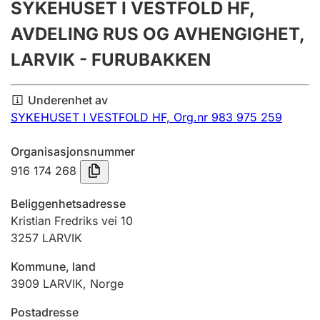
SYKEHUSET I VESTFOLD HF,
Årsregnskap
AVDELING RUS OG AVHENGIGHET,
Innsending og forsinkelsesgebyr
LARVIK - FURUBAKKEN
Tinglysing
Underenhet av
SYKEHUSET I VESTFOLD HF,
Org.nr 983 975 259
Jeger
Organisasjonsnummer
Betaling og jegeravgiftskort
916 174 268
Beliggenhetsadresse
Ektepaktveileder
Kristian Fredriks vei 10
3257
LARVIK
Kommune, land
Offentlig sektor
3909
LARVIK
,
Norge
Postadresse