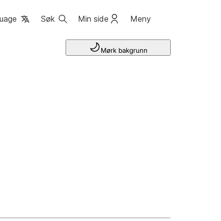
uage
Søk
Min side
Meny
Mørk bakgrunn