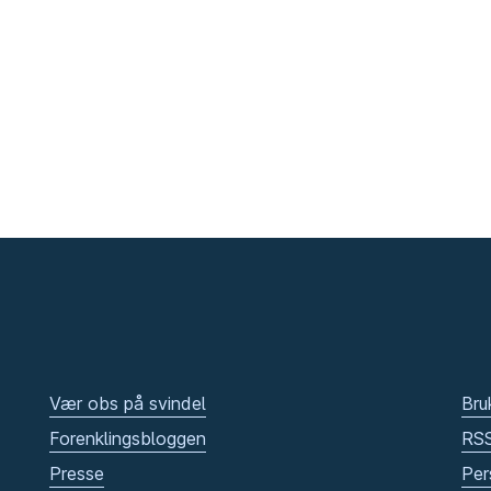
Vær obs på svindel
Bru
Forenklingsbloggen
RS
Presse
Per