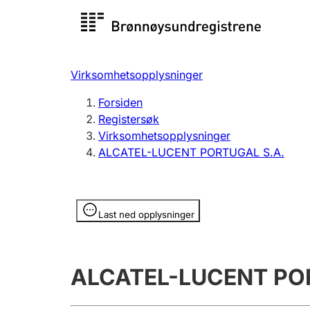
Registersøk
Aksjesel
Registrer
Virksomhetsopplysninger
Lag og forening
Flere
Forsiden
Registrere, endre, slette
organisa
Registersøk
Virksomhetsopplysninger
ALCATEL-LUCENT PORTUGAL S.A.
Tinglysing
Jeger
Betaling 
Opplysninger er skjult
Last ned opplysninger
Offentlig sektor
Andre t
ALCATEL-LUCENT PO