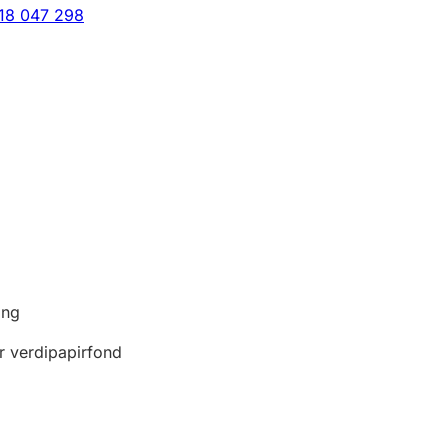
18 047 298
ing
er verdipapirfond