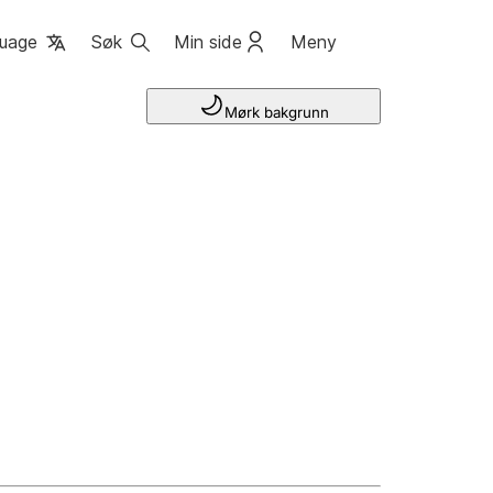
uage
Søk
Min side
Meny
Mørk bakgrunn