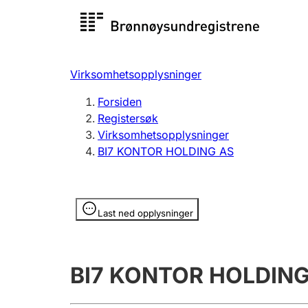
Registersøk
Aksjesel
Registrer
Virksomhetsopplysninger
Lag og forening
Flere
Forsiden
Registrere, endre, slette
organisa
Registersøk
Virksomhetsopplysninger
BI7 KONTOR HOLDING AS
Tinglysing
Jeger
Betaling 
Opplysninger er skjult
Last ned opplysninger
Offentlig sektor
Andre t
BI7 KONTOR HOLDING