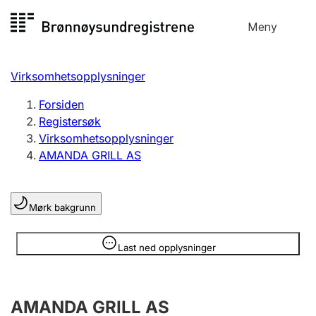
Hopp
Meny
Registersøk
til
Søk
Velg språk
innhold
Virksomhetsopplysninger
Aksjeselskap
Registrere, endre, slette
Forsiden
Registersøk
Virksomhetsopplysninger
Enkeltpersonforetak
AMANDA GRILL AS
Registrere, endre, slette
Mørk bakgrunn
Lag og forening
Registrere, endre, slette
Opplysninger er skjult
Last ned opplysninger
Flere organisasjonsformer
AMANDA GRILL AS