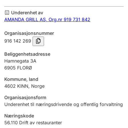
Årsregnskap
Underenhet av
Innsending og forsinkelsesgebyr
AMANDA GRILL AS,
Org.nr 919 731 842
Organisasjonsnummer
Tinglysing
916 142 269
Beliggenhetsadresse
Jeger
Hamnegata 3A
Betaling og jegeravgiftskort
6905
FLORØ
Kommune, land
4602
KINN
,
Norge
Ektepaktveileder
Organisasjonsform
Underenhet til næringsdrivende og offentlig forvaltning
Offentlig sektor
Næringskode
56.110
Drift av restauranter