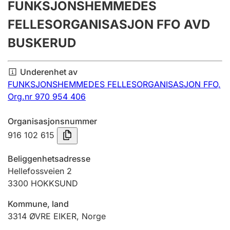
FUNKSJONSHEMMEDES
Årsregnskap
FELLESORGANISASJON FFO AVD
Innsending og forsinkelsesgebyr
BUSKERUD
Tinglysing
Underenhet av
FUNKSJONSHEMMEDES FELLESORGANISASJON FFO,
Org.nr 970 954 406
Jeger
Betaling og jegeravgiftskort
Organisasjonsnummer
916 102 615
Ektepaktveileder
Beliggenhetsadresse
Hellefossveien 2
3300
HOKKSUND
Offentlig sektor
Kommune, land
3314
ØVRE EIKER
,
Norge