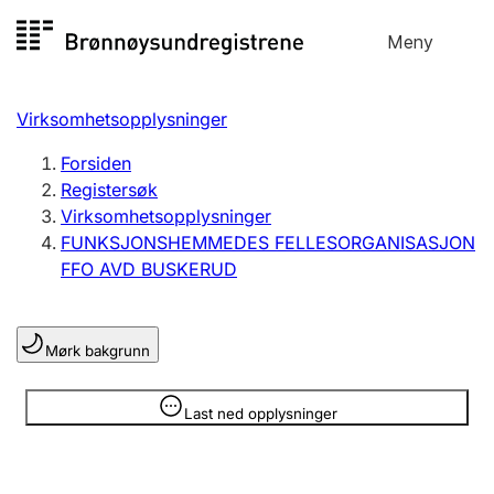
Hopp
Meny
Registersøk
til
Søk
Velg språk
innhold
Virksomhetsopplysninger
Aksjeselskap
Registrere, endre, slette
Forsiden
Registersøk
Virksomhetsopplysninger
Enkeltpersonforetak
FUNKSJONSHEMMEDES FELLESORGANISASJON
Registrere, endre, slette
FFO AVD BUSKERUD
Lag og forening
Mørk bakgrunn
Registrere, endre, slette
Opplysninger er skjult
Last ned opplysninger
Flere organisasjonsformer