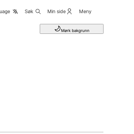
uage
Søk
Min side
Meny
Mørk bakgrunn