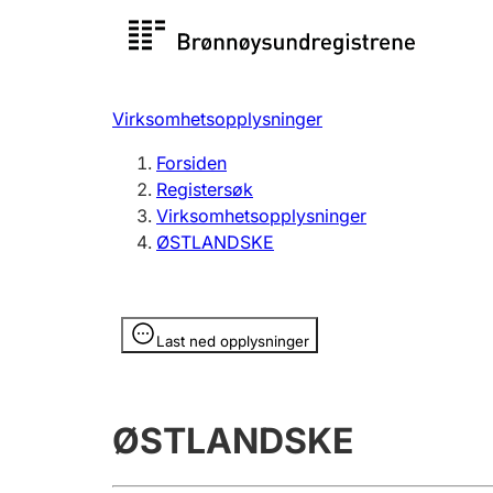
Registersøk
Aksjesel
Registrer
Virksomhetsopplysninger
Lag og forening
Flere
Forsiden
Registrere, endre, slette
organisa
Registersøk
Virksomhetsopplysninger
ØSTLANDSKE
Tinglysing
Jeger
Betaling 
Opplysninger er skjult
Last ned opplysninger
Offentlig sektor
Andre t
ØSTLANDSKE