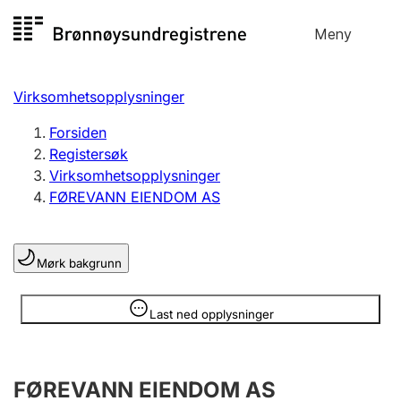
Hopp
Meny
Registersøk
til
Søk
Velg språk
innhold
Virksomhetsopplysninger
Aksjeselskap
Registrere, endre, slette
Forsiden
Registersøk
Virksomhetsopplysninger
Enkeltpersonforetak
FØREVANN EIENDOM AS
Registrere, endre, slette
Mørk bakgrunn
Lag og forening
Registrere, endre, slette
Opplysninger er skjult
Last ned opplysninger
Flere organisasjonsformer
FØREVANN EIENDOM AS