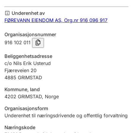
Årsregnskap
Underenhet av
Innsending og forsinkelsesgebyr
FØREVANN EIENDOM AS,
Org.nr 916 096 917
Organisasjonsnummer
Tinglysing
916 102 011
Beliggenhetsadresse
Jeger
c/o Nils Erik Usterud
Betaling og jegeravgiftskort
Fjæreveien 20
4885
GRIMSTAD
Kommune, land
Ektepaktveileder
4202
GRIMSTAD
,
Norge
Organisasjonsform
Offentlig sektor
Underenhet til næringsdrivende og offentlig forvaltning
Næringskode