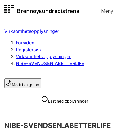
Hopp
Meny
Registersøk
til
Søk
Velg språk
innhold
Virksomhetsopplysninger
Aksjeselskap
Registrere, endre, slette
Forsiden
Registersøk
Virksomhetsopplysninger
Enkeltpersonforetak
NIBE-SVENDSEN.ABETTERLIFE
Registrere, endre, slette
Mørk bakgrunn
Lag og forening
Registrere, endre, slette
Opplysninger er skjult
Last ned opplysninger
Flere organisasjonsformer
NIBE-SVENDSEN.ABETTERLIFE