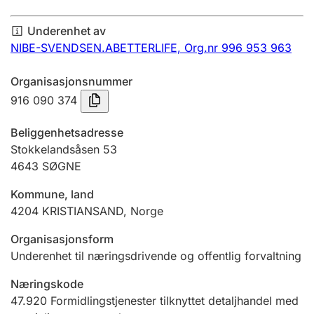
Årsregnskap
Underenhet av
Innsending og forsinkelsesgebyr
NIBE-SVENDSEN.ABETTERLIFE,
Org.nr 996 953 963
Organisasjonsnummer
Tinglysing
916 090 374
Beliggenhetsadresse
Jeger
Stokkelandsåsen 53
Betaling og jegeravgiftskort
4643
SØGNE
Kommune, land
4204
KRISTIANSAND
,
Norge
Ektepaktveileder
Organisasjonsform
Underenhet til næringsdrivende og offentlig forvaltning
Offentlig sektor
Næringskode
47.920
Formidlingstjenester tilknyttet detaljhandel med