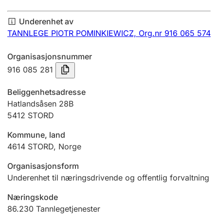
Årsregnskap
Underenhet av
Innsending og forsinkelsesgebyr
TANNLEGE PIOTR POMINKIEWICZ,
Org.nr 916 065 574
Organisasjonsnummer
Tinglysing
916 085 281
Beliggenhetsadresse
Jeger
Hatlandsåsen 28B
Betaling og jegeravgiftskort
5412
STORD
Kommune, land
4614
STORD
,
Norge
Ektepaktveileder
Organisasjonsform
Underenhet til næringsdrivende og offentlig forvaltning
Offentlig sektor
Næringskode
86.230
Tannlegetjenester