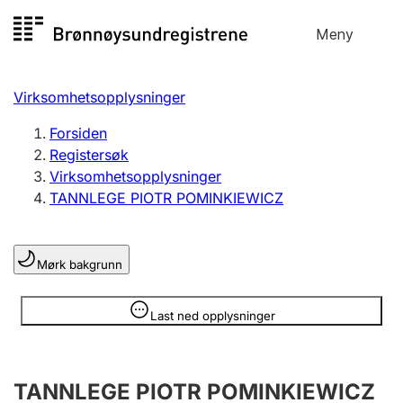
Hopp
Meny
Registersøk
til
Søk
Velg språk
innhold
Virksomhetsopplysninger
Aksjeselskap
Registrere, endre, slette
Forsiden
Registersøk
Virksomhetsopplysninger
Enkeltpersonforetak
TANNLEGE PIOTR POMINKIEWICZ
Registrere, endre, slette
Mørk bakgrunn
Lag og forening
Registrere, endre, slette
Opplysninger er skjult
Last ned opplysninger
Flere organisasjonsformer
TANNLEGE PIOTR POMINKIEWICZ