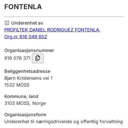
FONTENLA
Årsregnskap
Innsending og forsinkelsesgebyr
Underenhet av
PROFILTEK DANIEL RODRIGUEZ FONTENLA,
Org.nr 816 049 652
Tinglysing
Organisasjonsnummer
916 076 371
Jeger
Betaling og jegeravgiftskort
Beliggenhetsadresse
Bjørn Kristensens vei 1
1532
MOSS
Ektepaktveileder
Kommune, land
3103
MOSS
,
Norge
Offentlig sektor
Organisasjonsform
Underenhet til næringsdrivende og offentlig forvaltning