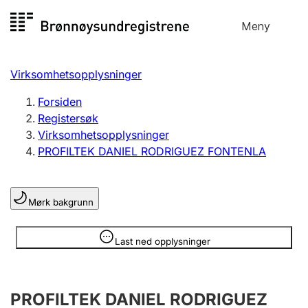
Hopp
Meny
Registersøk
til
Søk
Velg språk
innhold
Virksomhetsopplysninger
Aksjeselskap
Registrere, endre, slette
Forsiden
Registersøk
Virksomhetsopplysninger
Enkeltpersonforetak
PROFILTEK DANIEL RODRIGUEZ FONTENLA
Registrere, endre, slette
Mørk bakgrunn
Lag og forening
Registrere, endre, slette
Opplysninger er skjult
Last ned opplysninger
Flere organisasjonsformer
PROFILTEK DANIEL RODRIGUEZ