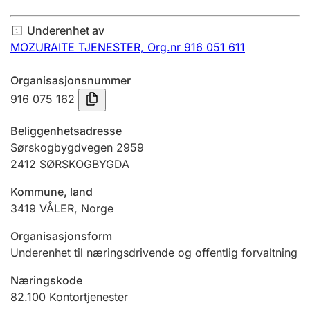
Årsregnskap
Underenhet av
Innsending og forsinkelsesgebyr
MOZURAITE TJENESTER,
Org.nr 916 051 611
Organisasjonsnummer
Tinglysing
916 075 162
Beliggenhetsadresse
Jeger
Sørskogbygdvegen 2959
Betaling og jegeravgiftskort
2412
SØRSKOGBYGDA
Kommune, land
3419
VÅLER
,
Norge
Ektepaktveileder
Organisasjonsform
Underenhet til næringsdrivende og offentlig forvaltning
Offentlig sektor
Næringskode
82.100
Kontortjenester