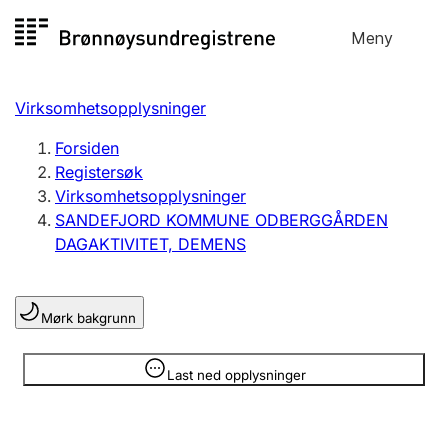
Hopp
Meny
Registersøk
til
Søk
Velg språk
innhold
Virksomhetsopplysninger
Aksjeselskap
Registrere, endre, slette
Forsiden
Registersøk
Virksomhetsopplysninger
Enkeltpersonforetak
SANDEFJORD KOMMUNE ODBERGGÅRDEN
Registrere, endre, slette
DAGAKTIVITET, DEMENS
Lag og forening
Mørk bakgrunn
Registrere, endre, slette
Opplysninger er skjult
Last ned opplysninger
Flere organisasjonsformer