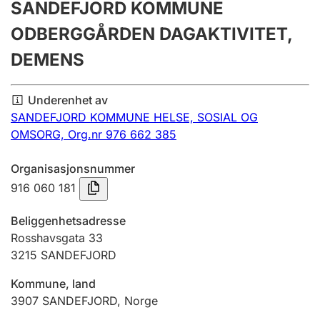
SANDEFJORD KOMMUNE
Årsregnskap
ODBERGGÅRDEN DAGAKTIVITET,
Innsending og forsinkelsesgebyr
DEMENS
Tinglysing
Underenhet av
SANDEFJORD KOMMUNE HELSE, SOSIAL OG
OMSORG,
Org.nr 976 662 385
Jeger
Betaling og jegeravgiftskort
Organisasjonsnummer
916 060 181
Ektepaktveileder
Beliggenhetsadresse
Rosshavsgata 33
3215
SANDEFJORD
Offentlig sektor
Kommune, land
3907
SANDEFJORD
,
Norge