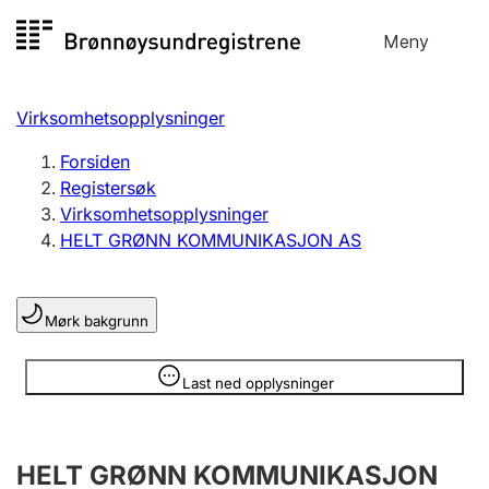
Hopp
Meny
Registersøk
til
Søk
Velg språk
innhold
Virksomhetsopplysninger
Aksjeselskap
Registrere, endre, slette
Forsiden
Registersøk
Virksomhetsopplysninger
Enkeltpersonforetak
HELT GRØNN KOMMUNIKASJON AS
Registrere, endre, slette
Mørk bakgrunn
Lag og forening
Registrere, endre, slette
Opplysninger er skjult
Last ned opplysninger
Flere organisasjonsformer
HELT GRØNN KOMMUNIKASJON