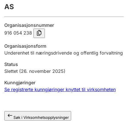
AS
Årsregnskap
Innsending og forsinkelsesgebyr
Organisasjonsnummer
916 054 238
Tinglysing
Organisasjonsform
Underenhet til næringsdrivende og offentlig forvaltning
Jeger
Status
Betaling og jegeravgiftskort
Slettet
(26. november 2025)
Kunngjøringer
Ektepaktveileder
Se registrerte kunngjøringer knyttet til virksomheten
Offentlig sektor
Søk i Virksomhetsopplysninger