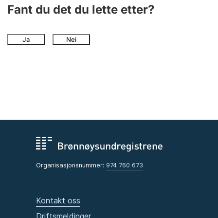
Andre tema
Fant du det du lette etter?
Ja
Nei
Organisasjonsnummer:
974 760 673
Kontakt oss
Driftsmeldinger