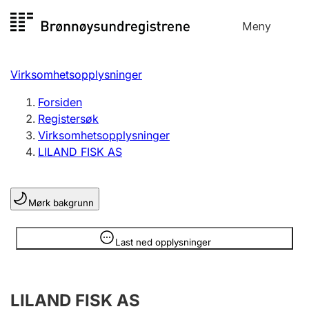
Hopp
Meny
Registersøk
til
Søk
Velg språk
innhold
Virksomhetsopplysninger
Aksjeselskap
Registrere, endre, slette
Forsiden
Registersøk
Virksomhetsopplysninger
Enkeltpersonforetak
LILAND FISK AS
Registrere, endre, slette
Mørk bakgrunn
Lag og forening
Registrere, endre, slette
Opplysninger er skjult
Last ned opplysninger
Flere organisasjonsformer
LILAND FISK AS