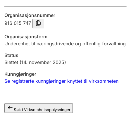
Årsregnskap
Organisasjonsnummer
Innsending og forsinkelsesgebyr
916 015 747
Organisasjonsform
Tinglysing
Underenhet til næringsdrivende og offentlig forvaltning
Status
Jeger
Slettet
(14. november 2025)
Betaling og jegeravgiftskort
Kunngjøringer
Se registrerte kunngjøringer knyttet til virksomheten
Ektepaktveileder
Søk i Virksomhetsopplysninger
Offentlig sektor