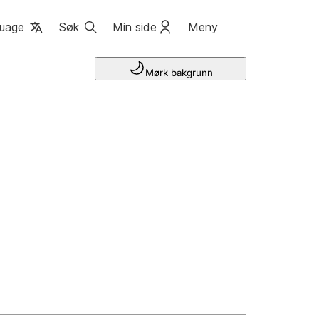
uage
Søk
Min side
Meny
Mørk bakgrunn