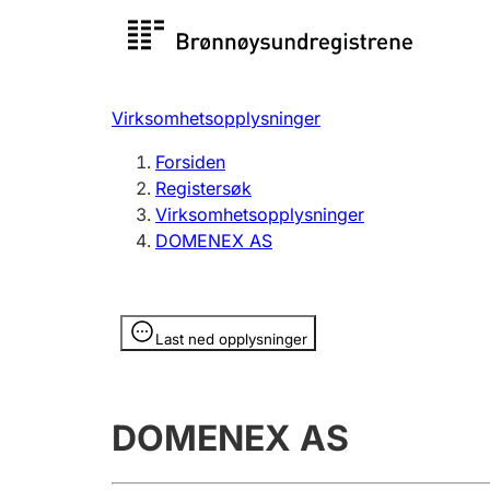
Registersøk
Aksjesel
Registrer
Virksomhetsopplysninger
Lag og forening
Flere
Forsiden
Registrere, endre, slette
organisa
Registersøk
Virksomhetsopplysninger
DOMENEX AS
Tinglysing
Jeger
Betaling 
Opplysninger er skjult
Last ned opplysninger
Offentlig sektor
Andre t
DOMENEX AS