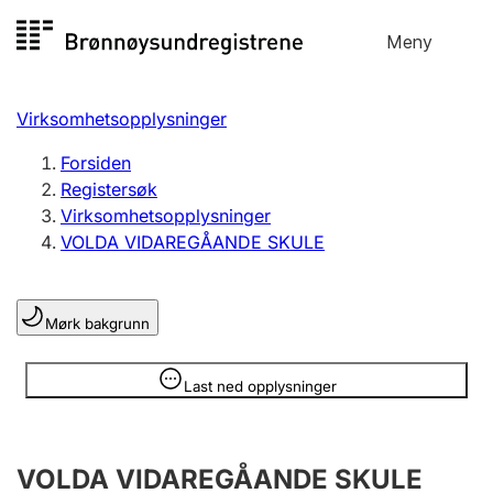
Hopp
Meny
Registersøk
til
Søk
Velg språk
innhold
Virksomhetsopplysninger
Aksjeselskap
Registrere, endre, slette
Forsiden
Registersøk
Virksomhetsopplysninger
Enkeltpersonforetak
VOLDA VIDAREGÅANDE SKULE
Registrere, endre, slette
Mørk bakgrunn
Lag og forening
Registrere, endre, slette
Opplysninger er skjult
Last ned opplysninger
Flere organisasjonsformer
VOLDA VIDAREGÅANDE SKULE