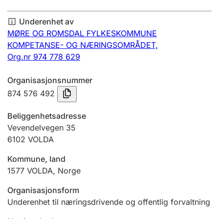
Årsregnskap
Underenhet av
Innsending og forsinkelsesgebyr
MØRE OG ROMSDAL FYLKESKOMMUNE
KOMPETANSE- OG NÆRINGSOMRÅDET,
Org.nr 974 778 629
Tinglysing
Organisasjonsnummer
874 576 492
Jeger
Betaling og jegeravgiftskort
Beliggenhetsadresse
Vevendelvegen 35
6102
VOLDA
Ektepaktveileder
Kommune, land
1577
VOLDA
,
Norge
Offentlig sektor
Organisasjonsform
Underenhet til næringsdrivende og offentlig forvaltning