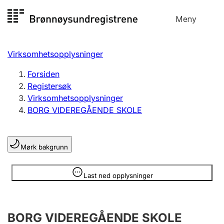
Hopp
Meny
Registersøk
til
Søk
Velg språk
innhold
Virksomhetsopplysninger
Aksjeselskap
Registrere, endre, slette
Forsiden
Registersøk
Virksomhetsopplysninger
Enkeltpersonforetak
BORG VIDEREGÅENDE SKOLE
Registrere, endre, slette
Mørk bakgrunn
Lag og forening
Registrere, endre, slette
Opplysninger er skjult
Last ned opplysninger
Flere organisasjonsformer
BORG VIDEREGÅENDE SKOLE