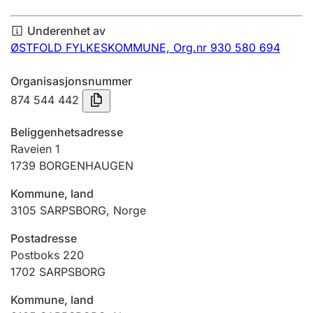
Årsregnskap
Underenhet av
Innsending og forsinkelsesgebyr
ØSTFOLD FYLKESKOMMUNE,
Org.nr 930 580 694
Organisasjonsnummer
Tinglysing
874 544 442
Beliggenhetsadresse
Jeger
Raveien 1
Betaling og jegeravgiftskort
1739
BORGENHAUGEN
Kommune, land
3105
SARPSBORG
,
Norge
Ektepaktveileder
Postadresse
Postboks 220
Offentlig sektor
1702
SARPSBORG
Kommune, land