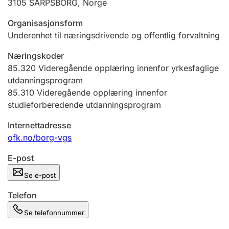
3105
SARPSBORG
,
Norge
Andre tema
Organisasjonsform
Underenhet til næringsdrivende og offentlig forvaltning
Næringskoder
85.320
Videregående opplæring innenfor yrkesfaglige
utdanningsprogram
85.310
Videregående opplæring innenfor
studieforberedende utdanningsprogram
Internettadresse
ofk.no/borg-vgs
E-post
Se e-post
Telefon
Se telefonnummer