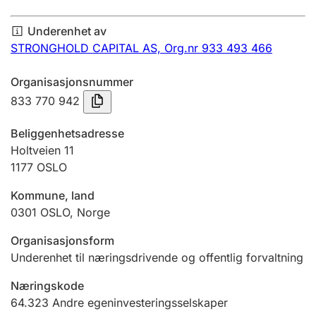
Årsregnskap
Underenhet av
Innsending og forsinkelsesgebyr
STRONGHOLD CAPITAL AS,
Org.nr 933 493 466
Organisasjonsnummer
Tinglysing
833 770 942
Beliggenhetsadresse
Jeger
Holtveien 11
Betaling og jegeravgiftskort
1177
OSLO
Kommune, land
0301
OSLO
,
Norge
Ektepaktveileder
Organisasjonsform
Underenhet til næringsdrivende og offentlig forvaltning
Offentlig sektor
Næringskode
64.323
Andre egeninvesteringsselskaper