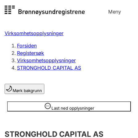
Hopp
Meny
Registersøk
til
Søk
Velg språk
innhold
Virksomhetsopplysninger
Aksjeselskap
Registrere, endre, slette
Forsiden
Registersøk
Virksomhetsopplysninger
Enkeltpersonforetak
STRONGHOLD CAPITAL AS
Registrere, endre, slette
Mørk bakgrunn
Lag og forening
Registrere, endre, slette
Opplysninger er skjult
Last ned opplysninger
Flere organisasjonsformer
STRONGHOLD CAPITAL AS