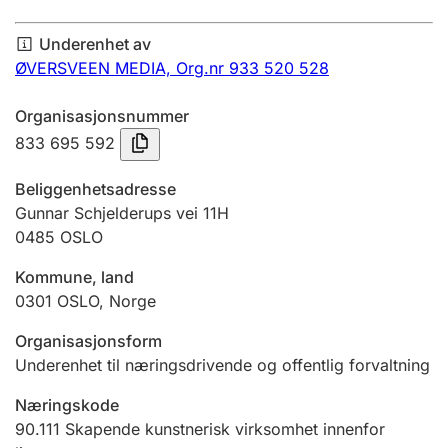
Årsregnskap
Underenhet av
Innsending og forsinkelsesgebyr
ØVERSVEEN MEDIA,
Org.nr 933 520 528
Organisasjonsnummer
Tinglysing
833 695 592
Beliggenhetsadresse
Jeger
Gunnar Schjelderups vei 11H
Betaling og jegeravgiftskort
0485
OSLO
Kommune, land
0301
OSLO
,
Norge
Ektepaktveileder
Organisasjonsform
Underenhet til næringsdrivende og offentlig forvaltning
Offentlig sektor
Næringskode
90.111
Skapende kunstnerisk virksomhet innenfor