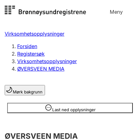
Hopp
Meny
Registersøk
til
Søk
Velg språk
innhold
Virksomhetsopplysninger
Aksjeselskap
Registrere, endre, slette
Forsiden
Registersøk
Virksomhetsopplysninger
Enkeltpersonforetak
ØVERSVEEN MEDIA
Registrere, endre, slette
Mørk bakgrunn
Lag og forening
Registrere, endre, slette
Opplysninger er skjult
Last ned opplysninger
Flere organisasjonsformer
ØVERSVEEN MEDIA