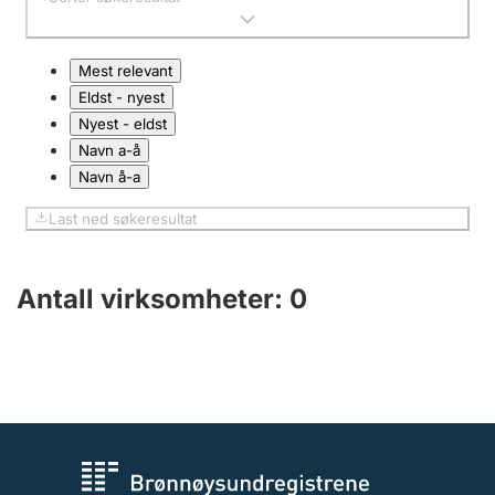
Andre tema
Mest relevant
Eldst - nyest
Nyest - eldst
Navn a-å
Navn å-a
Last ned søkeresultat
Antall virksomheter
:
0
Antall virkso