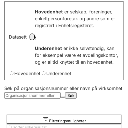
Årsregnskap
Hovedenhet
er selskap, foreninger,
Innsending og forsinkelsesgebyr
enkeltpersonforetak og andre som er
registrert i Enhetsregisteret.
Datasett
Tinglysing
Underenhet
er ikke selvstendig, kan
for eksempel være et avdelingskontor,
Jeger
og er alltid knyttet til en hovedenhet.
Betaling og jegeravgiftskort
Hovedenhet
Underenhet
Ektepaktveileder
Søk på organisasjonsnummer eller navn på virksomhet
Søk
Offentlig sektor
Filtreringsmuligheter
Sorter søkeresultat