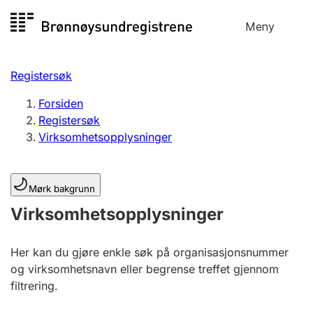
Hopp
Meny
Registersøk
til
Søk
Velg språk
innhold
Registersøk
Aksjeselskap
Registrere, endre, slette
Forsiden
Registersøk
Virksomhetsopplysninger
Enkeltpersonforetak
Registrere, endre, slette
Mørk bakgrunn
Virksomhetsopplysninger
Lag og forening
Registrere, endre, slette
Her kan du gjøre enkle søk på organisasjonsnummer
og virksomhetsnavn eller begrense treffet gjennom
Flere organisasjonsformer
filtrering.