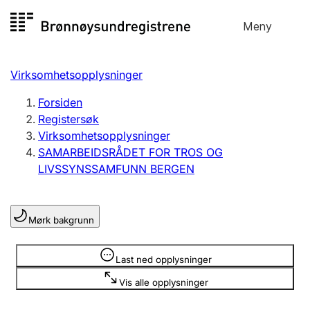
Hopp
Meny
Registersøk
til
Søk
Velg språk
innhold
Virksomhetsopplysninger
Aksjeselskap
Registrere, endre, slette
Forsiden
Registersøk
Virksomhetsopplysninger
Enkeltpersonforetak
SAMARBEIDSRÅDET FOR TROS OG
Registrere, endre, slette
LIVSSYNSSAMFUNN BERGEN
Lag og forening
Mørk bakgrunn
Registrere, endre, slette
Opplysninger er skjult
Last ned opplysninger
Flere organisasjonsformer
Vis alle opplysninger