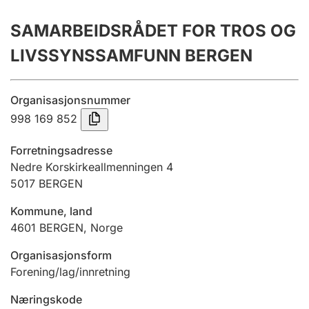
Årsregnskap
SAMARBEIDSRÅDET FOR TROS OG
Innsending og forsinkelsesgebyr
LIVSSYNSSAMFUNN BERGEN
Tinglysing
Organisasjonsnummer
998 169 852
Jeger
Forretningsadresse
Betaling og jegeravgiftskort
Nedre Korskirkeallmenningen 4
5017
BERGEN
Kommune, land
Ektepaktveileder
4601
BERGEN
,
Norge
Organisasjonsform
Offentlig sektor
Forening/lag/innretning
Næringskode