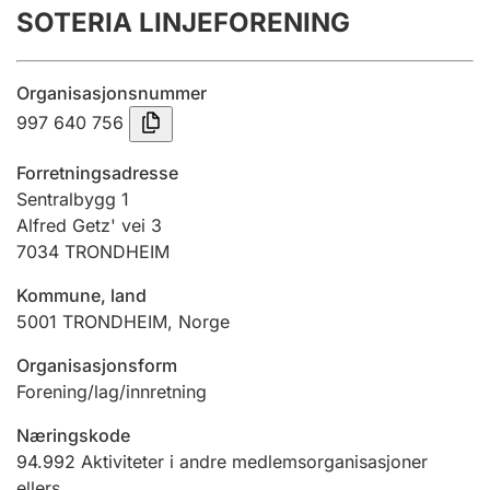
SOTERIA LINJEFORENING
Årsregnskap
Innsending og forsinkelsesgebyr
Organisasjonsnummer
997 640 756
Tinglysing
Forretningsadresse
Sentralbygg 1
Alfred Getz' vei 3
Jeger
7034
TRONDHEIM
Betaling og jegeravgiftskort
Kommune, land
5001
TRONDHEIM
,
Norge
Ektepaktveileder
Organisasjonsform
Forening/lag/innretning
Offentlig sektor
Næringskode
94.992
Aktiviteter i andre medlemsorganisasjoner
ellers