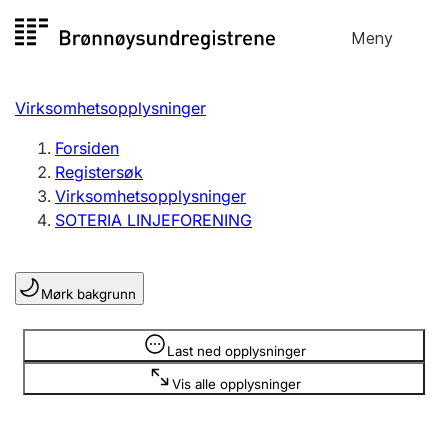
Hopp
Meny
Registersøk
til
Søk
Velg språk
innhold
Virksomhetsopplysninger
Aksjeselskap
Registrere, endre, slette
Forsiden
Registersøk
Virksomhetsopplysninger
Enkeltpersonforetak
SOTERIA LINJEFORENING
Registrere, endre, slette
Mørk bakgrunn
Lag og forening
Registrere, endre, slette
Opplysninger er skjult
Last ned opplysninger
Vis alle opplysninger
Flere organisasjonsformer