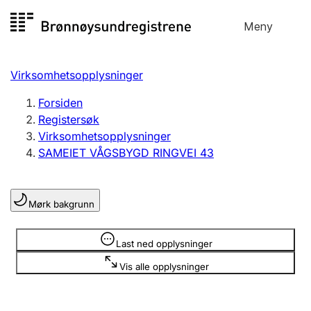
Hopp
Meny
Registersøk
til
Søk
Velg språk
innhold
Virksomhetsopplysninger
Aksjeselskap
Registrere, endre, slette
Forsiden
Registersøk
Virksomhetsopplysninger
Enkeltpersonforetak
SAMEIET VÅGSBYGD RINGVEI 43
Registrere, endre, slette
Mørk bakgrunn
Lag og forening
Registrere, endre, slette
Opplysninger er skjult
Last ned opplysninger
Vis alle opplysninger
Flere organisasjonsformer