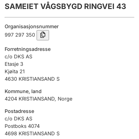
SAMEIET VÅGSBYGD RINGVEI 43
Årsregnskap
Innsending og forsinkelsesgebyr
Organisasjonsnummer
997 297 350
Tinglysing
Forretningsadresse
c/o DKS AS
Etasje 3
Jeger
Kjøita 21
Betaling og jegeravgiftskort
4630
KRISTIANSAND S
Kommune, land
Ektepaktveileder
4204
KRISTIANSAND
,
Norge
Postadresse
c/o DKS AS
Offentlig sektor
Postboks 4074
4698
KRISTIANSAND S