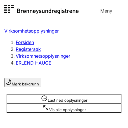
Hopp
Meny
Registersøk
til
Søk
Velg språk
innhold
Virksomhetsopplysninger
Aksjeselskap
Registrere, endre, slette
Forsiden
Registersøk
Virksomhetsopplysninger
Enkeltpersonforetak
ERLEND HAUGE
Registrere, endre, slette
Mørk bakgrunn
Lag og forening
Registrere, endre, slette
Opplysninger er skjult
Last ned opplysninger
Vis alle opplysninger
Flere organisasjonsformer