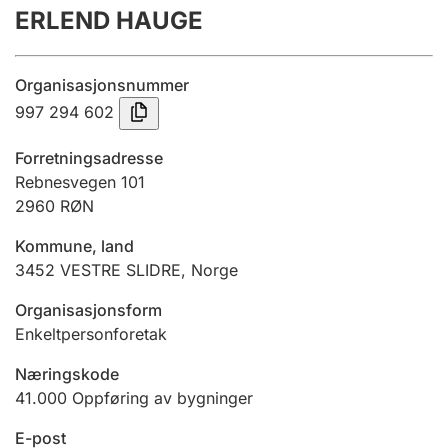
ERLEND HAUGE
Årsregnskap
Innsending og forsinkelsesgebyr
Organisasjonsnummer
997 294 602
Tinglysing
Forretningsadresse
Rebnesvegen 101
2960
RØN
Jeger
Betaling og jegeravgiftskort
Kommune, land
3452
VESTRE SLIDRE
,
Norge
Ektepaktveileder
Organisasjonsform
Enkeltpersonforetak
Næringskode
Offentlig sektor
41.000
Oppføring av bygninger
E-post