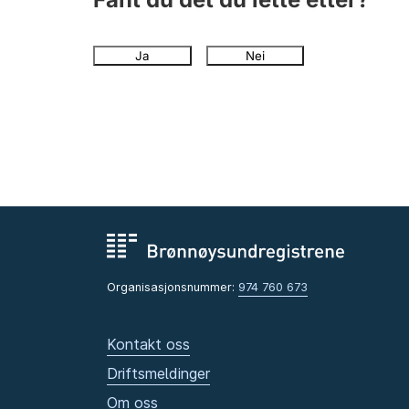
Ja
Nei
Organisasjonsnummer:
974 760 673
Kontakt oss
Driftsmeldinger
Om oss