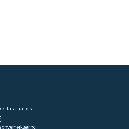
ke data fra oss
S
sonvernerklæring