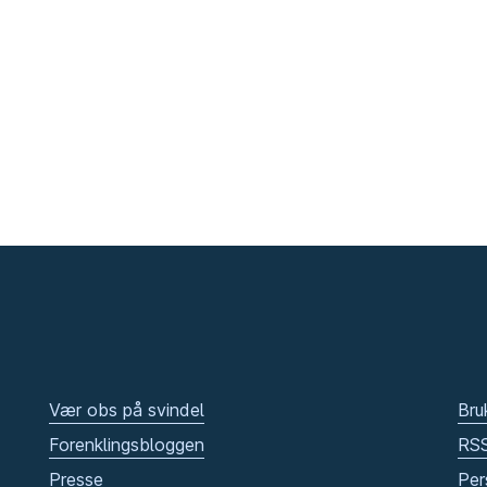
Vær obs på svindel
Bru
Forenklingsbloggen
RS
Presse
Per