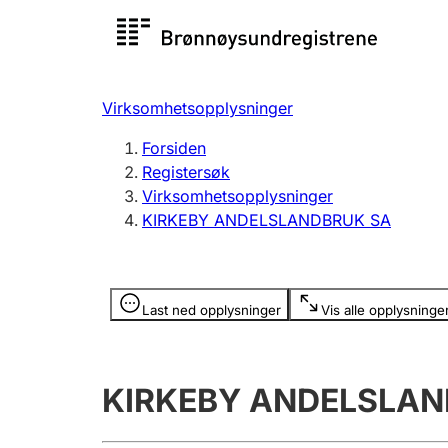
Registersøk
Aksjesel
Registrer
Virksomhetsopplysninger
Lag og forening
Flere
Forsiden
Registrere, endre, slette
organisa
Registersøk
Virksomhetsopplysninger
KIRKEBY ANDELSLANDBRUK SA
Tinglysing
Jeger
Betaling 
Opplysninger er skjult
Last ned opplysninger
Vis alle opplysninge
Offentlig sektor
Andre t
KIRKEBY ANDELSLAN