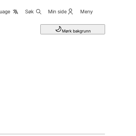
uage
Søk
Min side
Meny
Mørk bakgrunn