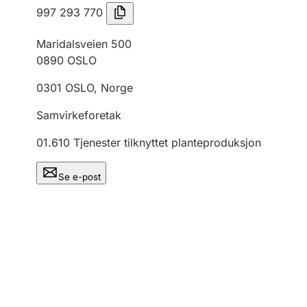
997 293 770
Maridalsveien 500
0890
OSLO
0301
OSLO
,
Norge
Samvirkeforetak
01.610
Tjenester tilknyttet planteproduksjon
Se e-post