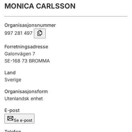
MONICA CARLSSON
Årsregnskap
Innsending og forsinkelsesgebyr
Organisasjonsnummer
997 281 497
Tinglysing
Forretningsadresse
Galonvägen 7
SE-168 73 BROMMA
Jeger
Betaling og jegeravgiftskort
Land
Sverige
Ektepaktveileder
Organisasjonsform
Utenlandsk enhet
E-post
Offentlig sektor
Se e-post
Telefon