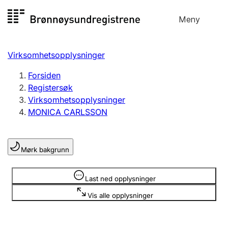
Hopp
Meny
Registersøk
til
Søk
Velg språk
innhold
Virksomhetsopplysninger
Aksjeselskap
Registrere, endre, slette
Forsiden
Registersøk
Virksomhetsopplysninger
Enkeltpersonforetak
MONICA CARLSSON
Registrere, endre, slette
Mørk bakgrunn
Lag og forening
Registrere, endre, slette
Opplysninger er skjult
Last ned opplysninger
Vis alle opplysninger
Flere organisasjonsformer