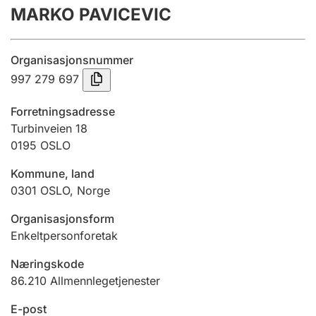
MARKO PAVICEVIC
Årsregnskap
Innsending og forsinkelsesgebyr
Organisasjonsnummer
997 279 697
Tinglysing
Forretningsadresse
Turbinveien 18
0195
OSLO
Jeger
Betaling og jegeravgiftskort
Kommune, land
0301
OSLO
,
Norge
Ektepaktveileder
Organisasjonsform
Enkeltpersonforetak
Næringskode
Offentlig sektor
86.210
Allmennlegetjenester
E-post