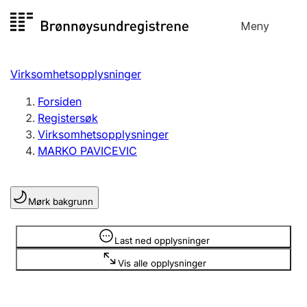
Hopp
Meny
Registersøk
til
Søk
Velg språk
innhold
Virksomhetsopplysninger
Aksjeselskap
Registrere, endre, slette
Forsiden
Registersøk
Virksomhetsopplysninger
Enkeltpersonforetak
MARKO PAVICEVIC
Registrere, endre, slette
Mørk bakgrunn
Lag og forening
Registrere, endre, slette
Opplysninger er skjult
Last ned opplysninger
Vis alle opplysninger
Flere organisasjonsformer