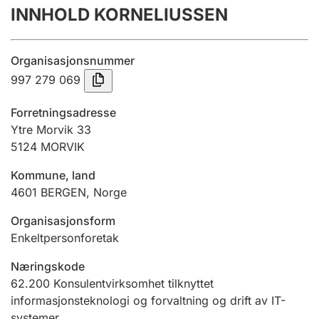
INNHOLD KORNELIUSSEN
Årsregnskap
Innsending og forsinkelsesgebyr
Organisasjonsnummer
997 279 069
Tinglysing
Forretningsadresse
Ytre Morvik 33
5124
MORVIK
Jeger
Betaling og jegeravgiftskort
Kommune, land
4601
BERGEN
,
Norge
Ektepaktveileder
Organisasjonsform
Enkeltpersonforetak
Næringskode
Offentlig sektor
62.200
Konsulentvirksomhet tilknyttet
informasjonsteknologi og forvaltning og drift av IT-
systemer