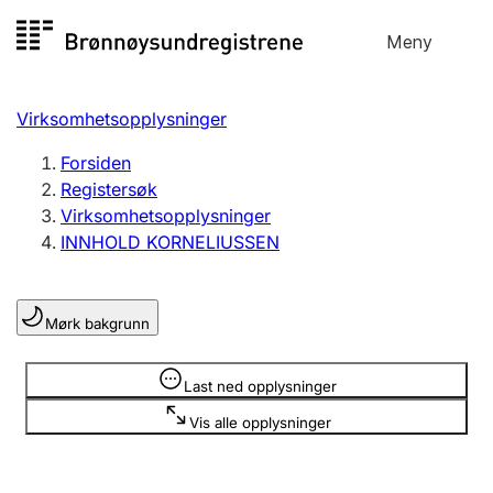
Hopp
Meny
Registersøk
til
Søk
Velg språk
innhold
Virksomhetsopplysninger
Aksjeselskap
Registrere, endre, slette
Forsiden
Registersøk
Virksomhetsopplysninger
Enkeltpersonforetak
INNHOLD KORNELIUSSEN
Registrere, endre, slette
Mørk bakgrunn
Lag og forening
Registrere, endre, slette
Opplysninger er skjult
Last ned opplysninger
Vis alle opplysninger
Flere organisasjonsformer