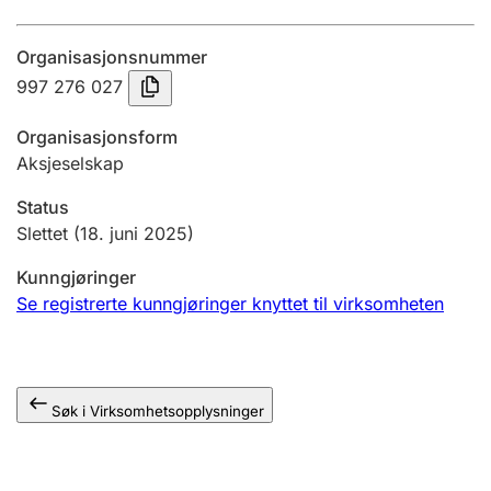
Årsregnskap
Organisasjonsnummer
Innsending og forsinkelsesgebyr
997 276 027
Organisasjonsform
Tinglysing
Aksjeselskap
Status
Jeger
Slettet
(18. juni 2025)
Betaling og jegeravgiftskort
Kunngjøringer
Se registrerte kunngjøringer knyttet til virksomheten
Ektepaktveileder
Søk i Virksomhetsopplysninger
Offentlig sektor