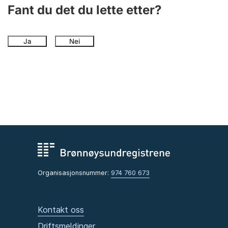
Andre tema
Fant du det du lette etter?
Ja
Nei
Organisasjonsnummer:
974 760 673
Kontakt oss
Driftsmeldinger