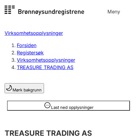
Hopp
Meny
Registersøk
til
Søk
Velg språk
innhold
Virksomhetsopplysninger
Aksjeselskap
Registrere, endre, slette
Forsiden
Registersøk
Virksomhetsopplysninger
Enkeltpersonforetak
TREASURE TRADING AS
Registrere, endre, slette
Mørk bakgrunn
Lag og forening
Registrere, endre, slette
Opplysninger er skjult
Last ned opplysninger
Flere organisasjonsformer
TREASURE TRADING AS