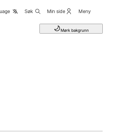
uage
Søk
Min side
Meny
Mørk bakgrunn