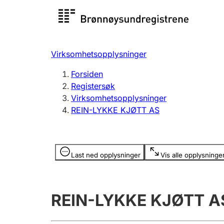
Registersøk
Aksjesel
Registrer
Virksomhetsopplysninger
Lag og forening
Flere
Forsiden
Registrere, endre, slette
organisa
Registersøk
Virksomhetsopplysninger
REIN-LYKKE KJØTT AS
Tinglysing
Jeger
Betaling 
Opplysninger er skjult
Last ned opplysninger
Vis alle opplysninge
Offentlig sektor
Andre t
REIN-LYKKE KJØTT A