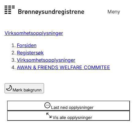
Hopp
Meny
Registersøk
til
Søk
Velg språk
innhold
Virksomhetsopplysninger
Aksjeselskap
Registrere, endre, slette
Forsiden
Registersøk
Virksomhetsopplysninger
Enkeltpersonforetak
AWAN & FRIENDS WELFARE COMMITEE
Registrere, endre, slette
Mørk bakgrunn
Lag og forening
Registrere, endre, slette
Opplysninger er skjult
Last ned opplysninger
Vis alle opplysninger
Flere organisasjonsformer