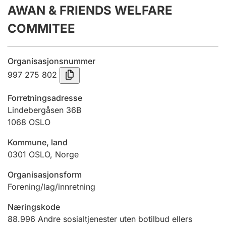
AWAN & FRIENDS WELFARE
Årsregnskap
COMMITEE
Innsending og forsinkelsesgebyr
Organisasjonsnummer
Tinglysing
997 275 802
Forretningsadresse
Jeger
Lindebergåsen 36B
Betaling og jegeravgiftskort
1068
OSLO
Kommune, land
0301
OSLO
,
Norge
Ektepaktveileder
Organisasjonsform
Forening/lag/innretning
Offentlig sektor
Næringskode
88.996
Andre sosialtjenester uten botilbud ellers