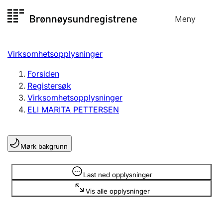
Hopp
Meny
Registersøk
til
Søk
Velg språk
innhold
Virksomhetsopplysninger
Aksjeselskap
Registrere, endre, slette
Forsiden
Registersøk
Virksomhetsopplysninger
Enkeltpersonforetak
ELI MARITA PETTERSEN
Registrere, endre, slette
Mørk bakgrunn
Lag og forening
Registrere, endre, slette
Opplysninger er skjult
Last ned opplysninger
Vis alle opplysninger
Flere organisasjonsformer