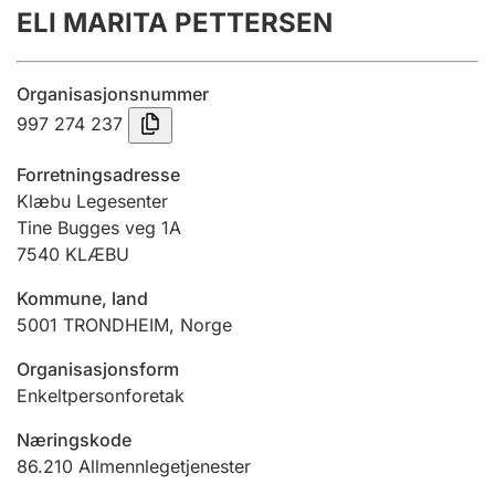
ELI MARITA PETTERSEN
Årsregnskap
Innsending og forsinkelsesgebyr
Organisasjonsnummer
997 274 237
Tinglysing
Forretningsadresse
Klæbu Legesenter
Tine Bugges veg 1A
Jeger
7540
KLÆBU
Betaling og jegeravgiftskort
Kommune, land
5001
TRONDHEIM
,
Norge
Ektepaktveileder
Organisasjonsform
Enkeltpersonforetak
Offentlig sektor
Næringskode
86.210
Allmennlegetjenester