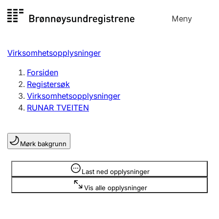
Hopp
Meny
Registersøk
til
Søk
Velg språk
innhold
Virksomhetsopplysninger
Aksjeselskap
Registrere, endre, slette
Forsiden
Registersøk
Virksomhetsopplysninger
Enkeltpersonforetak
RUNAR TVEITEN
Registrere, endre, slette
Mørk bakgrunn
Lag og forening
Registrere, endre, slette
Opplysninger er skjult
Last ned opplysninger
Vis alle opplysninger
Flere organisasjonsformer