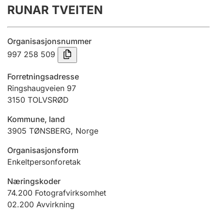
RUNAR TVEITEN
Årsregnskap
Innsending og forsinkelsesgebyr
Organisasjonsnummer
997 258 509
Tinglysing
Forretningsadresse
Ringshaugveien 97
3150
TOLVSRØD
Jeger
Betaling og jegeravgiftskort
Kommune, land
3905
TØNSBERG
,
Norge
Ektepaktveileder
Organisasjonsform
Enkeltpersonforetak
Næringskoder
Offentlig sektor
74.200
Fotografvirksomhet
02.200
Avvirkning