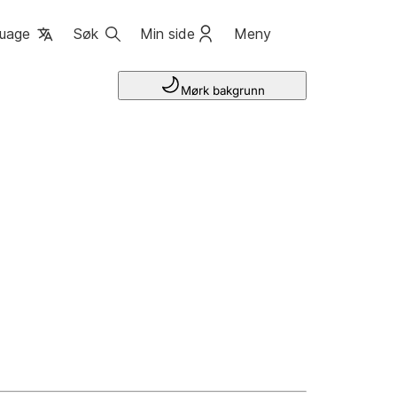
uage
Søk
Min side
Meny
Mørk bakgrunn