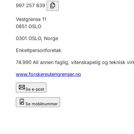
997 257 839
Vestgrensa 11
0851
OSLO
0301
OSLO
,
Norge
Enkeltpersonforetak
74.990
All annen faglig, vitenskapelig og teknisk vi
www.forskereutengrenser.no
Se e-post
Se mobilnummer