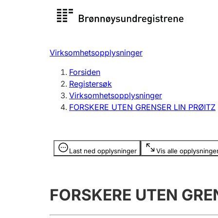
Registersøk
Aksjesel
Registrer
Virksomhetsopplysninger
Lag og forening
Flere
Forsiden
Registrere, endre, slette
organisa
Registersøk
Virksomhetsopplysninger
FORSKERE UTEN GRENSER LIN PRØITZ
Tinglysing
Jeger
Betaling 
Opplysninger er skjult
Last ned opplysninger
Vis alle opplysninge
Offentlig sektor
Andre t
FORSKERE UTEN GREN