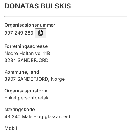
DONATAS BULSKIS
Årsregnskap
Innsending og forsinkelsesgebyr
Organisasjonsnummer
997 249 283
Tinglysing
Forretningsadresse
Nedre Holtan vei 11B
3234
SANDEFJORD
Jeger
Betaling og jegeravgiftskort
Kommune, land
3907
SANDEFJORD
,
Norge
Ektepaktveileder
Organisasjonsform
Enkeltpersonforetak
Næringskode
Offentlig sektor
43.340
Maler- og glassarbeid
Mobil