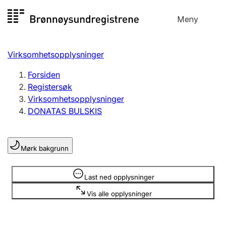
Hopp
Meny
Registersøk
til
Søk
Velg språk
innhold
Virksomhetsopplysninger
Aksjeselskap
Registrere, endre, slette
Forsiden
Registersøk
Virksomhetsopplysninger
Enkeltpersonforetak
DONATAS BULSKIS
Registrere, endre, slette
Mørk bakgrunn
Lag og forening
Registrere, endre, slette
Opplysninger er skjult
Last ned opplysninger
Vis alle opplysninger
Flere organisasjonsformer