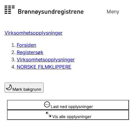
Hopp
Meny
Registersøk
til
Søk
Velg språk
innhold
Virksomhetsopplysninger
Aksjeselskap
Registrere, endre, slette
Forsiden
Registersøk
Virksomhetsopplysninger
Enkeltpersonforetak
NORSKE FILMKLIPPERE
Registrere, endre, slette
Mørk bakgrunn
Lag og forening
Registrere, endre, slette
Opplysninger er skjult
Last ned opplysninger
Vis alle opplysninger
Flere organisasjonsformer