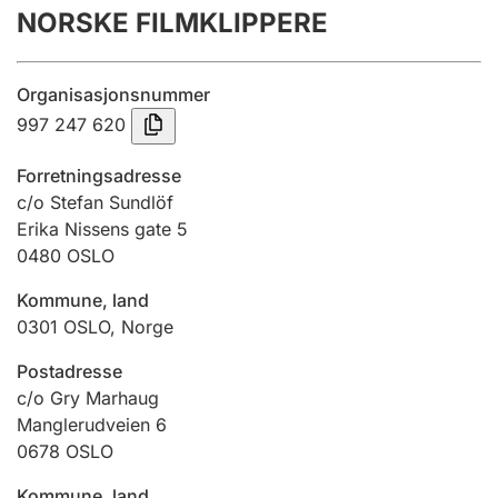
NORSKE FILMKLIPPERE
Årsregnskap
Innsending og forsinkelsesgebyr
Organisasjonsnummer
997 247 620
Tinglysing
Forretningsadresse
c/o Stefan Sundlöf
Erika Nissens gate 5
Jeger
0480
OSLO
Betaling og jegeravgiftskort
Kommune, land
0301
OSLO
,
Norge
Ektepaktveileder
Postadresse
c/o Gry Marhaug
Manglerudveien 6
Offentlig sektor
0678
OSLO
Kommune, land