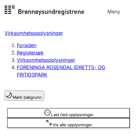
Hopp
Meny
Registersøk
til
Søk
Velg språk
innhold
Virksomhetsopplysninger
Aksjeselskap
Registrere, endre, slette
Forsiden
Registersøk
Virksomhetsopplysninger
Enkeltpersonforetak
FORENINGA ROSENDAL IDRETTS- OG
Registrere, endre, slette
FRITIDSPARK
Lag og forening
Mørk bakgrunn
Registrere, endre, slette
Opplysninger er skjult
Last ned opplysninger
Flere organisasjonsformer
Vis alle opplysninger