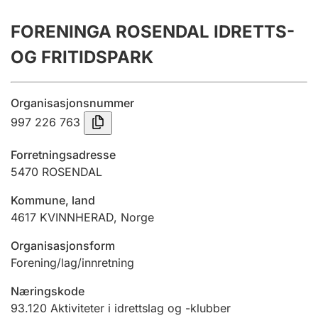
Årsregnskap
FORENINGA ROSENDAL IDRETTS-
Innsending og forsinkelsesgebyr
OG FRITIDSPARK
Tinglysing
Organisasjonsnummer
997 226 763
Jeger
Forretningsadresse
Betaling og jegeravgiftskort
5470
ROSENDAL
Kommune, land
4617
KVINNHERAD
,
Norge
Ektepaktveileder
Organisasjonsform
Forening/lag/innretning
Offentlig sektor
Næringskode
93.120
Aktiviteter i idrettslag og -klubber