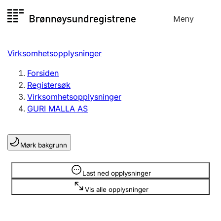
Hopp
Meny
Registersøk
til
Søk
Velg språk
innhold
Virksomhetsopplysninger
Aksjeselskap
Registrere, endre, slette
Forsiden
Registersøk
Virksomhetsopplysninger
Enkeltpersonforetak
GURI MALLA AS
Registrere, endre, slette
Mørk bakgrunn
Lag og forening
Registrere, endre, slette
Opplysninger er skjult
Last ned opplysninger
Vis alle opplysninger
Flere organisasjonsformer