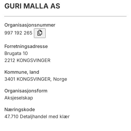
GURI MALLA AS
Årsregnskap
Innsending og forsinkelsesgebyr
Organisasjonsnummer
997 192 265
Tinglysing
Forretningsadresse
Brugata 10
2212
KONGSVINGER
Jeger
Betaling og jegeravgiftskort
Kommune, land
3401
KONGSVINGER
,
Norge
Ektepaktveileder
Organisasjonsform
Aksjeselskap
Næringskode
Offentlig sektor
47.710
Detaljhandel med klær