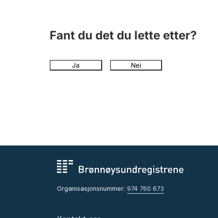
Fant du det du lette etter?
Ja
Nei
Organisasjonsnummer:
974 760 673