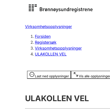
Registersøk
Aksjesel
Registrer
Virksomhetsopplysninger
Lag og forening
Flere
Forsiden
Registrere, endre, slette
organisa
Registersøk
Virksomhetsopplysninger
ULAKOLLEN VEL
Tinglysing
Jeger
Betaling 
Opplysninger er skjult
Last ned opplysninger
Vis alle opplysninge
Offentlig sektor
Andre t
ULAKOLLEN VEL