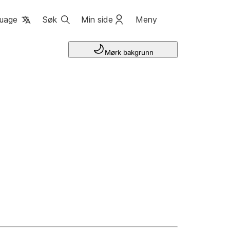
uage
Søk
Min side
Meny
Mørk bakgrunn