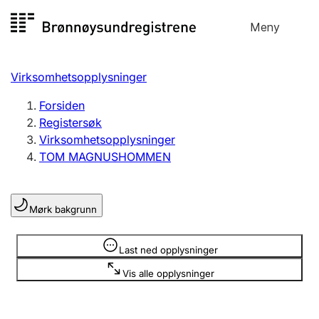
Hopp
Meny
Registersøk
til
Søk
Velg språk
innhold
Virksomhetsopplysninger
Aksjeselskap
Registrere, endre, slette
Forsiden
Registersøk
Virksomhetsopplysninger
Enkeltpersonforetak
TOM MAGNUSHOMMEN
Registrere, endre, slette
Mørk bakgrunn
Lag og forening
Registrere, endre, slette
Opplysninger er skjult
Last ned opplysninger
Vis alle opplysninger
Flere organisasjonsformer