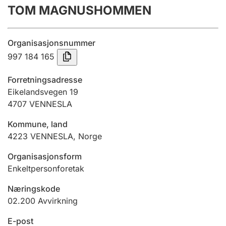
TOM MAGNUSHOMMEN
Årsregnskap
Innsending og forsinkelsesgebyr
Organisasjonsnummer
997 184 165
Tinglysing
Forretningsadresse
Eikelandsvegen 19
4707
VENNESLA
Jeger
Betaling og jegeravgiftskort
Kommune, land
4223
VENNESLA
,
Norge
Ektepaktveileder
Organisasjonsform
Enkeltpersonforetak
Næringskode
Offentlig sektor
02.200
Avvirkning
E-post